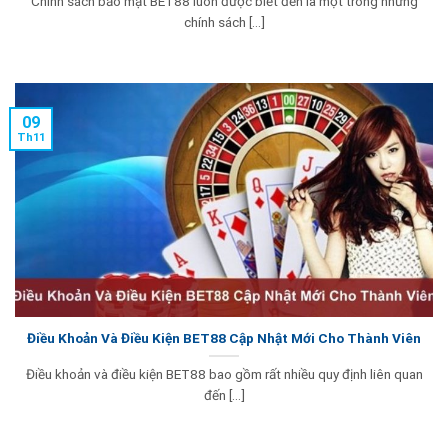
Chính sách bảo mật BET88 luôn được biết đến là một trong những
chính sách [...]
09
Th11
Điều Khoản Và Điều Kiện BET88 Cập Nhật Mới Cho Thành Viên
Điều khoản và điều kiện BET88 bao gồm rất nhiều quy định liên quan
đến [...]