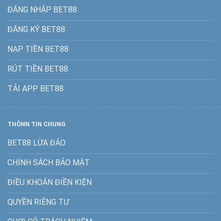
ĐĂNG NHẬP BET88
ĐĂNG KÝ BET88
NẠP TIỀN BET88
RÚT TIỀN BET88
TẢI APP BET88
THÔNN TIN CHUNG
BET88 LỪA ĐẢO
CHÍNH SÁCH BẢO MẬT
ĐIỀU KHOẢN ĐIỀN KIỆN
QUYỀN RIÊNG TƯ