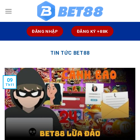
Skip
to
content
ĐĂNG NHẬP
ĐĂNG KÝ +88K
TIN TỨC BET88
09
Th11