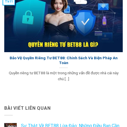
Th11
Bảo Vệ Quyền Riêng Tư BET88: Chính Sách Và Biện Pháp An
Toàn
Quyền riêng tư BET88 là một trong những vấn đề được nhà cái này
chú [...]
BÀI VIẾT LIÊN QUAN
Sự Thật Về BET88 Lừa Đảo: Những Điều Bạn Cần