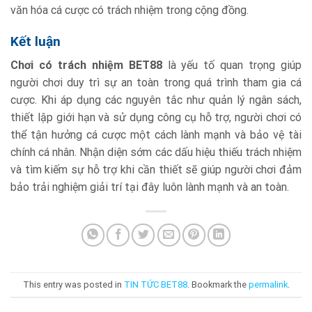
văn hóa cá cược có trách nhiệm trong cộng đồng.
Kết luận
Chơi có trách nhiệm BET88
là yếu tố quan trọng giúp
người chơi duy trì sự an toàn trong quá trình tham gia cá
cược. Khi áp dụng các nguyên tắc như quản lý ngân sách,
thiết lập giới hạn và sử dụng công cụ hỗ trợ, người chơi có
thể tận hưởng cá cược một cách lành mạnh và bảo vệ tài
chính cá nhân. Nhận diện sớm các dấu hiệu thiếu trách nhiệm
và tìm kiếm sự hỗ trợ khi cần thiết sẽ giúp người chơi đảm
bảo trải nghiệm giải trí tại đây luôn lành mạnh và an toàn.
This entry was posted in
TIN TỨC BET88
. Bookmark the
permalink
.