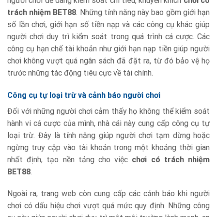
người chơi dễ dàng kiểm soát chi tiêu, khuyến khích
chơi có
trách nhiệm BET88
. Những tính năng này bao gồm giới hạn
số lần chơi, giới hạn số tiền nạp và các công cụ khác giúp
người chơi duy trì kiểm soát trong quá trình cá cược.
Các
công cụ hạn chế tài khoản như giới hạn nạp tiền giúp người
chơi không vượt quá ngân sách đã đặt ra, từ đó bảo vệ họ
trước những tác động tiêu cực về tài chính.
Công cụ tự loại trừ và cảnh báo người chơi
Đối với những người chơi cảm thấy họ không thể kiểm soát
hành vi cá cược của mình, nhà cái này cung cấp công cụ tự
loại trừ. Đây là tính năng giúp người chơi tạm dừng hoặc
ngừng truy cập vào tài khoản trong một khoảng thời gian
nhất định, tạo nền tảng cho việc
chơi có trách nhiệm
BET88
.
Ngoài ra, trang web còn cung cấp các cảnh báo khi người
chơi có dấu hiệu chơi vượt quá mức quy định. Những công