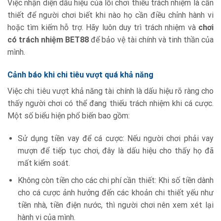
Việc nhận diện dấu hiệu của lối chơi thiếu trách nhiệm là cần
thiết để người chơi biết khi nào họ cần điều chỉnh hành vi
hoặc tìm kiếm hỗ trợ. Hãy luôn duy trì trách nhiệm và
chơi
có trách nhiệm BET88
để bảo vệ tài chính và tinh thần của
mình.
Cảnh báo khi chi tiêu vượt quá khả năng
Việc chi tiêu vượt khả năng tài chính là dấu hiệu rõ ràng cho
thấy người chơi có thể đang thiếu trách nhiệm khi cá cược.
Một số biểu hiện phổ biến bao gồm:
Sử dụng tiền vay để cá cược: Nếu người chơi phải vay
mượn để tiếp tục chơi, đây là dấu hiệu cho thấy họ đã
mất kiểm soát.
Không còn tiền cho các chi phí cần thiết: Khi số tiền dành
cho cá cược ảnh hưởng đến các khoản chi thiết yếu như
tiền nhà, tiền điện nước, thì người chơi nên xem xét lại
hành vi của mình.