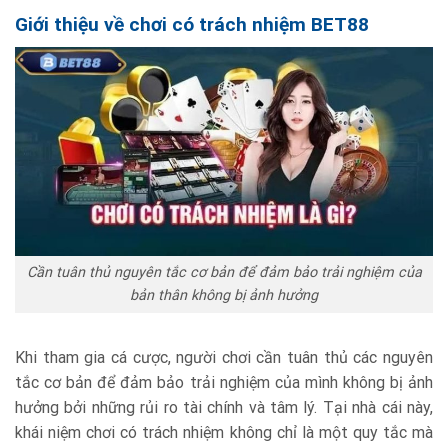
Giới thiệu về chơi có trách nhiệm BET88
Cần tuân thủ nguyên tắc cơ bản để đảm bảo trải nghiệm của
bản thân không bị ảnh hưởng
Khi tham gia cá cược, người chơi cần tuân thủ các nguyên
tắc cơ bản để đảm bảo trải nghiệm của mình không bị ảnh
hưởng bởi những rủi ro tài chính và tâm lý. Tại nhà cái này,
khái niệm chơi có trách nhiệm không chỉ là một quy tắc mà