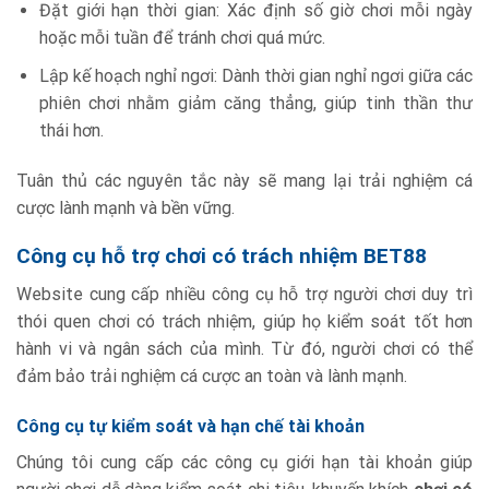
Đặt giới hạn thời gian: Xác định số giờ chơi mỗi ngày
hoặc mỗi tuần để tránh chơi quá mức.
Lập kế hoạch nghỉ ngơi: Dành thời gian nghỉ ngơi giữa các
phiên chơi nhằm giảm căng thẳng, giúp tinh thần thư
thái hơn.
Tuân thủ các nguyên tắc này sẽ mang lại trải nghiệm cá
cược lành mạnh và bền vững.
Công cụ hỗ trợ chơi có trách nhiệm BET88
Website cung cấp nhiều công cụ hỗ trợ người chơi duy trì
thói quen chơi có trách nhiệm, giúp họ kiểm soát tốt hơn
hành vi và ngân sách của mình. Từ đó, người chơi có thể
đảm bảo trải nghiệm cá cược an toàn và lành mạnh.
Công cụ tự kiểm soát và hạn chế tài khoản
Chúng tôi cung cấp các công cụ giới hạn tài khoản giúp