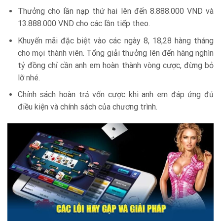
Thưởng cho lần nạp thứ hai lên đến 8.888.000 VND và
13.888.000 VND cho các lần tiếp theo.
Khuyến mãi đặc biệt vào các ngày 8, 18,28 hàng tháng
cho mọi thành viên. Tổng giải thưởng lên đến hàng nghìn
tỷ đồng chỉ cần anh em hoàn thành vòng cược, đừng bỏ
lỡ nhé.
Chính sách hoàn trả vốn cược khi anh em đáp ứng đủ
điều kiện và chính sách của chương trình.