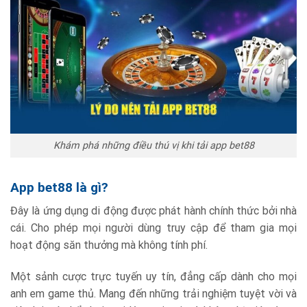
Khám phá những điều thú vị khi tải app bet88
App bet88 là gì?
Đây là ứng dụng di động được phát hành chính thức bởi nhà
cái. Cho phép mọi người dùng truy cập để tham gia mọi
hoạt động săn thưởng mà không tính phí.
Một sảnh cược trực tuyến uy tín, đẳng cấp dành cho mọi
anh em game thủ. Mang đến những trải nghiệm tuyệt vời và