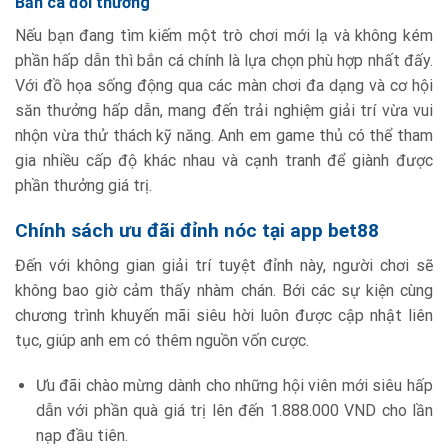
Bắn cá đổi thưởng
Nếu bạn đang tìm kiếm một trò chơi mới lạ và không kém
phần hấp dẫn thì bắn cá chính là lựa chọn phù hợp nhất đấy.
Với đồ họa sống động qua các màn chơi đa dạng và cơ hội
săn thưởng hấp dẫn, mang đến trải nghiệm giải trí vừa vui
nhộn vừa thử thách kỹ năng. Anh em game thủ có thể tham
gia nhiều cấp độ khác nhau và cạnh tranh để giành được
phần thưởng giá trị.
Chính sách ưu đãi đỉnh nóc tại app bet88
Đến với không gian giải trí tuyệt đỉnh này, người chơi sẽ
không bao giờ cảm thấy nhàm chán. Bới các sự kiện cùng
chương trình khuyến mãi siêu hời luôn được cập nhật liên
tục, giúp anh em có thêm nguồn vốn cược.
Ưu đãi chào mừng dành cho những hội viên mới siêu hấp
dẫn với phần quà giá trị lên đến 1.888.000 VND cho lần
nạp đầu tiên.