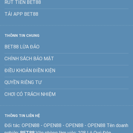
RÚT TIỀN BET88
TẢI APP BET88
THÔNN TIN CHUNG
BET88 LỪA ĐẢO
CHÍNH SÁCH BẢO MẬT
ĐIỀU KHOẢN ĐIỀN KIỆN
QUYỀN RIÊNG TƯ
CHƠI CÓ TRÁCH NHIỆM
THÔNG TIN LIÊN HỆ
Đối tác:
OPEN88
-
OPEN88
-
OPEN88
-
OPEN88
Tên doanh
nghiệp:
BET88
Văn phòng làm việc: 108 Lê Quý Đôn,