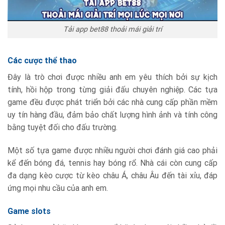
Tải app bet88 thoải mái giải trí
Các cược thể thao
Đây là trò chơi được nhiều anh em yêu thích bởi sự kịch
tính, hồi hộp trong từng giải đấu chuyên nghiệp. Các tựa
game đều được phát triển bởi các nhà cung cấp phần mềm
uy tín hàng đầu, đảm bảo chất lượng hình ảnh và tính công
bằng tuyệt đối cho đấu trường.
Một số tựa game được nhiều người chơi đánh giá cao phải
kể đến bóng đá, tennis hay bóng rổ. Nhà cái còn cung cấp
đa dạng kèo cược từ kèo châu Á, châu Âu đến tài xỉu, đáp
ứng mọi nhu cầu của anh em.
Game slots