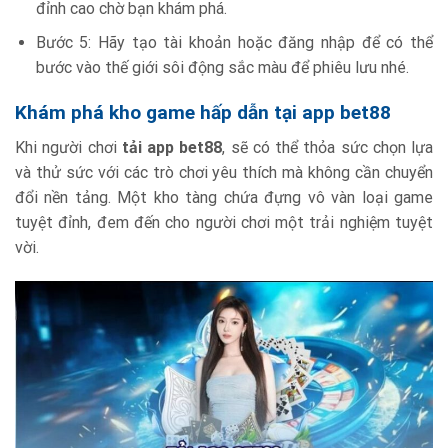
đỉnh cao chờ bạn khám phá.
Bước 5: Hãy tạo tài khoản hoặc đăng nhập để có thể
bước vào thế giới sôi động sắc màu để phiêu lưu nhé.
Khám phá kho game hấp dẫn tại app bet88
Khi người chơi
tải app bet88
, sẽ có thể thỏa sức chọn lựa
và thử sức với các trò chơi yêu thích mà không cần chuyển
đổi nền tảng.
Một kho tàng chứa đựng vô vàn loại game
tuyệt đỉnh, đem đến cho người chơi một trải nghiệm tuyệt
vời.