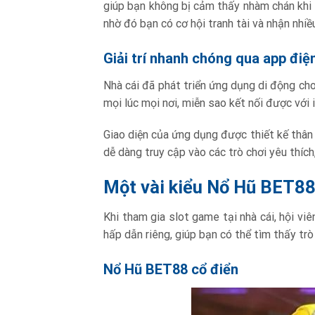
giúp bạn không bị cảm thấy nhàm chán khi q
nhờ đó bạn có cơ hội tranh tài và nhận nhiề
Giải trí nhanh chóng qua app điệ
Nhà cái đã phát triển ứng dụng di động cho 
mọi lúc mọi nơi, miễn sao kết nối được với 
Giao diện của ứng dụng được thiết kế thân
dễ dàng truy cập vào các trò chơi yêu thích
Một vài kiểu Nổ Hũ BET88 
Khi tham gia slot game tại nhà cái, hội v
hấp dẫn riêng, giúp bạn có thể tìm thấy trò
Nổ Hũ BET88 cổ điển