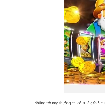
Những trò này thường chỉ có từ 3 đến 5 cu