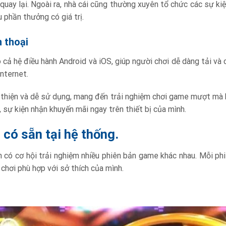
uay lại. Ngoài ra, nhà cái cũng thường xuyên tổ chức các sự kiện
u phần thưởng có giá trị.
n thoại
cả hệ điều hành Android và iOS, giúp người chơi dễ dàng tải và c
internet.
 thiện và dễ sử dụng, mang đến trải nghiệm chơi game mượt mà k
, sự kiện nhận khuyến mãi ngay trên thiết bị của mình.
có sẵn tại hệ thống.
iên có cơ hội trải nghiệm nhiều phiên bản game khác nhau. Mỗi 
 chơi phù hợp với sở thích của mình.