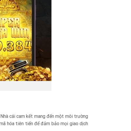
n. Nhà cái cam kết mang đến một môi trường
 mã hóa tiên tiến để đảm bảo mọi giao dịch