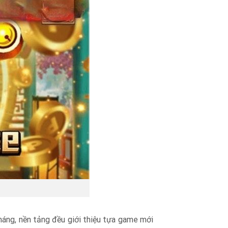
háng, nền tảng đều giới thiệu tựa game mới