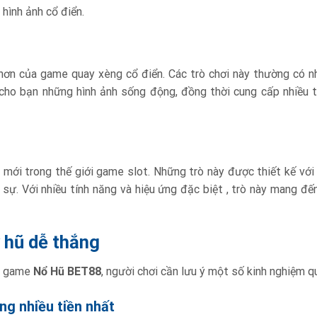
 hình ảnh cổ điển.
 hơn của game quay xèng cổ điển. Các trò chơi này thường có nh
ho bạn những hình ảnh sống động, đồng thời cung cấp nhiều t
mới trong thế giới game slot. Những trò này được thiết kế với
sự. Với nhiều tính năng và hiệu ứng đặc biệt , trò này mang đ
 hũ dễ thắng
ia game
Nổ Hũ BET88
, người chơi cần lưu ý một số kinh nghiệm q
ng nhiều tiền nhất