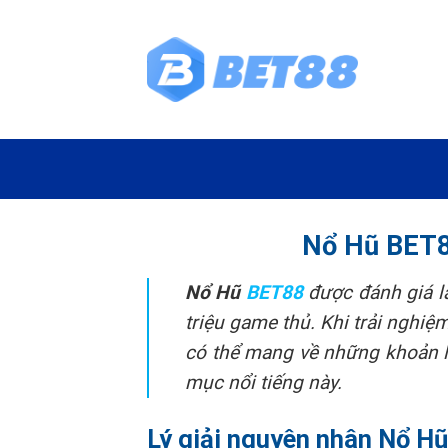
Skip
to
content
Nổ Hũ BET8
Nổ Hũ
BET88
được đánh giá là
triệu game thủ. Khi trải nghiệ
có thể mang về những khoản l
mục nổi tiếng này.
Lý giải nguyên nhân Nổ 