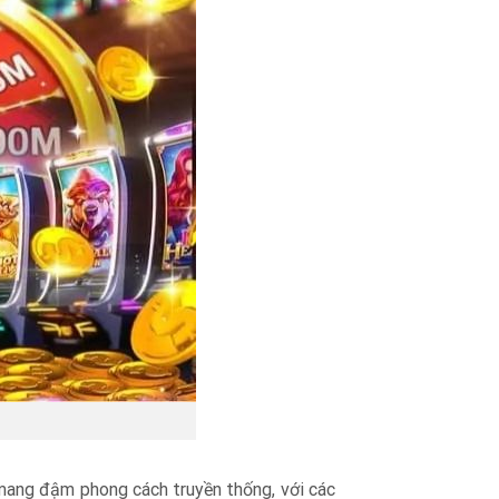
 mang đậm phong cách truyền thống, với các