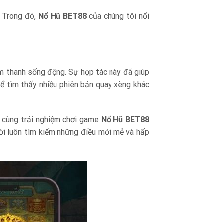
. Trong đó,
Nổ Hũ BET88
của chúng tôi nổi
m thanh sống động. Sự hợp tác này đã giúp
hể tìm thấy nhiều phiên bản quay xèng khác
ao cùng trải nghiệm chơi game
Nổ Hũ BET88
ời luôn tìm kiếm những điều mới mẻ và hấp