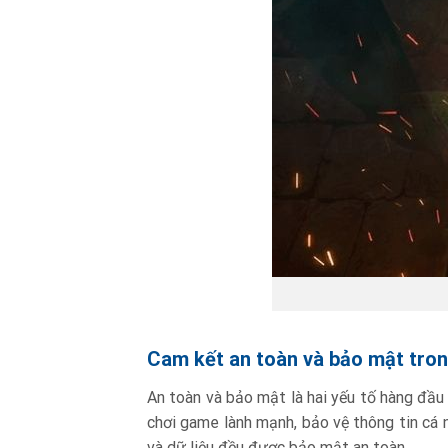
Cam kết an toàn và bảo mật tro
An toàn và bảo mật là hai yếu tố hàng đầu
chơi game lành mạnh, bảo vệ thông tin cá 
và dữ liệu đều được bảo mật an toàn.