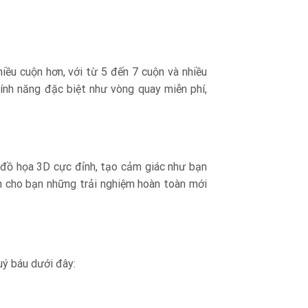
iều cuộn hơn, với từ 5 đến 7 cuộn và nhiều
ính năng đặc biệt như vòng quay miễn phí,
 đồ họa 3D cực đỉnh, tạo cảm giác như bạn
ến cho bạn những trải nghiệm hoàn toàn mới
uý báu dưới đây: